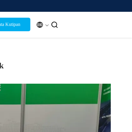


ta Kutipan
k